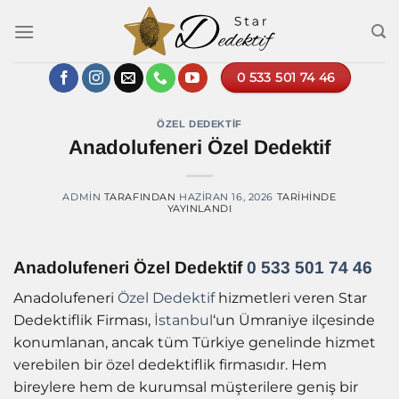
İçeriğe
atla
0 533 501 74 46
ÖZEL DEDEKTIF
Anadolufeneri Özel Dedektif
ADMIN
TARAFINDAN
HAZIRAN 16, 2026
TARIHINDE
YAYINLANDI
Anadolufeneri Özel Dedektif
0 533 501 74 46
Anadolufeneri
Özel Dedektif
hizmetleri veren Star
Dedektiflik Firması,
İstanbul
‘un Ümraniye ilçesinde
konumlanan, ancak tüm Türkiye genelinde hizmet
verebilen bir özel dedektiflik firmasıdır. Hem
bireylere hem de kurumsal müşterilere geniş bir