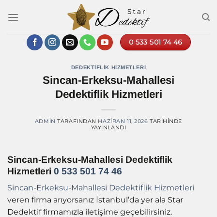
İçeriğe
atla
0 533 501 74 46
DEDEKTIFLIK HIZMETLERI
Sincan-Erkeksu-Mahallesi
Dedektiflik Hizmetleri
ADMIN
TARAFINDAN
HAZIRAN 11, 2026
TARIHINDE
YAYINLANDI
Sincan-Erkeksu-Mahallesi Dedektiflik
Hizmetleri
0 533 501 74 46
Sincan-Erkeksu-Mahallesi Dedektiflik Hizmetleri
veren firma arıyorsanız İstanbul’da yer ala Star
Dedektif firmamızla iletişime geçebilirsiniz.